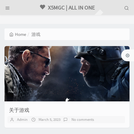
X5MGC | ALL IN ONE
Home
游戏
关于游戏
Admin
March 5, 2023
No comments