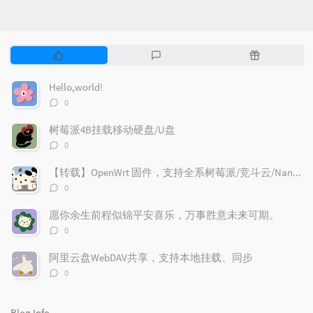
P
L
R
o
a
a
p
t
n
Hello,world!
u
e
d
评
0
l
s
o
论
数：
a
t
m
树莓派4B挂载移动硬盘/U盘
r
c
a
评
0
论
a
o
r
数：
r
m
t
【转载】OpenWrt 固件，支持全系树莓派/竞斗云/NanoPi R2S/x86 设备
t
评
m
i
0
论
i
e
c
数：
愿你余生前程似锦平安喜乐，万事胜意未来可期。
c
n
l
评
l
t
e
0
论
e
s
s
数：
阿里云盘WebDAV共享，支持本地挂载、同步
s
评
0
论
数：
Blog Info