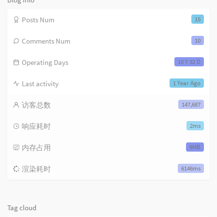
Posts Num
15
Comments Num
10
Operating Days
10 Y 32 D
Last activity
1 Year Ago
访客总数
147,687
响应耗时
2ms
内存占用
9MB
渲染耗时
6146ms
Tag cloud