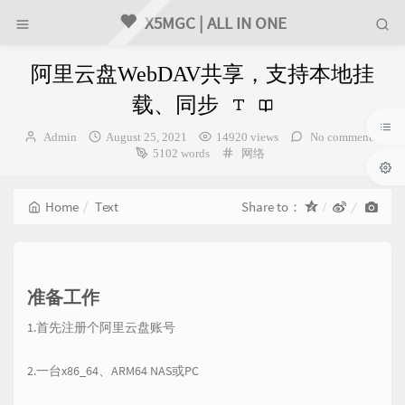
X5MGC | ALL IN ONE
阿里云盘WebDAV共享，支持本地挂
载、同步
Author：
发
Admin
August 25, 2021
14920 views
No comments
布
Categories：
5102 words
网络
时
间：
Home
Text
Share to：
准备工作
1.首先注册个阿里云盘账号
2.一台x86_64、ARM64 NAS或PC