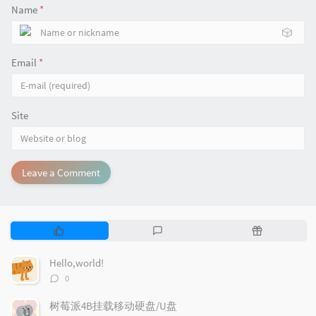
Name
*
🎲
Email
*
Site
Leave a Comment
P
L
R
o
a
a
p
t
n
Hello,world!
u
e
d
评
0
l
s
o
论
数：
a
t
m
树莓派4B挂载移动硬盘/U盘