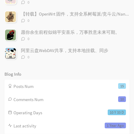
r
c
a
评
0
论
a
o
r
数：
r
m
t
【转载】OpenWrt 固件，支持全系树莓派/竞斗云/NanoPi R2S/x86 设备
t
评
m
i
0
论
i
e
c
数：
愿你余生前程似锦平安喜乐，万事胜意未来可期。
c
n
l
评
l
t
e
0
论
e
s
s
数：
阿里云盘WebDAV共享，支持本地挂载、同步
s
评
0
论
数：
Blog Info
Posts Num
15
Comments Num
10
Operating Days
10 Y 33 D
Last activity
1 Year Ago