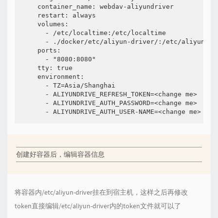
    container_name: webdav-aliyundriver

    restart: always

    volumes:

      - /etc/localtime:/etc/localtime

      - ./docker/etc/aliyun-driver/:/etc/aliyun-dri
    ports:

      - "8080:8080"

    tty: true

    environment:

      - TZ=Asia/Shanghai

      - ALIYUNDRIVE_REFRESH_TOKEN=<change me>

      - ALIYUNDRIVE_AUTH_PASSWORD=<change me>

创建好容器后，编辑容器信息
将容器内/etc/aliyun-driver挂在到宿主机，这样之后再修改
token直接编辑/etc/aliyun-driver内的token文件就可以了