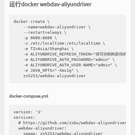
运行docker webdav-aliyundriver
docker create \

    --name=webdav-aliyundriver \

    --restart=always \

    -p 8080:8080 \

    -v /etc/localtime:/etc/localtime \

    -e TZ=Asia/Shanghai \

    -e ALIYUNDRIVE_REFRESH_TOKEN="填写你刚刚获得的toke
    -e ALIYUNDRIVE_AUTH_PASSWORD="admin" \

    -e ALIYUNDRIVE_AUTH_USER-NAME="admin" \

    -e JAVA_OPTS="-Xmx1g" \

docker-compose.yml
version: '3'

services:

  # https://github.com/zxbu/webdav-aliyundriver

  webdav-aliyundriver:

    image: zx5253/webdav-aliyundriver
