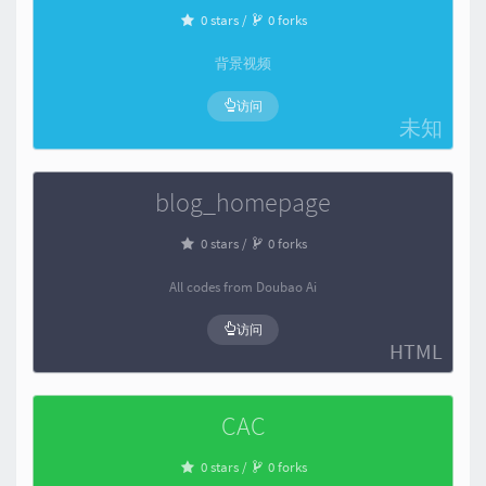
0 stars /
0 forks
背景视频
访问
未知
blog_homepage
0 stars /
0 forks
All codes from Doubao Ai
访问
HTML
CAC
0 stars /
0 forks