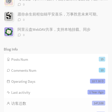
t
评
m
i
0
论
i
e
c
数：
愿你余生前程似锦平安喜乐，万事胜意未来可期。
c
n
l
评
l
t
e
0
论
e
s
s
数：
阿里云盘WebDAV共享，支持本地挂载、同步
s
评
0
论
数：
Blog Info
Posts Num
15
Comments Num
10
Operating Days
10 Y 30 D
Last activity
1 Year Ago
访客总数
147,538