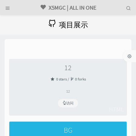
X5MGC | ALL IN ONE
项目展示
12
0 stars /
0 forks
12
访问
HTML
BG