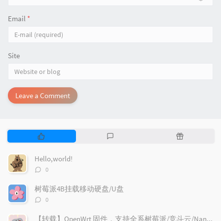
Email
*
Site
Leave a Comment
P
L
R
o
a
a
p
t
n
Hello,world!
u
e
d
评
0
l
s
o
论
数：
a
t
m
树莓派4B挂载移动硬盘/U盘
r
c
a
评
0
论
a
o
r
数：
r
m
t
【转载】OpenWrt 固件，支持全系树莓派/竞斗云/NanoPi R2S/x86 设备