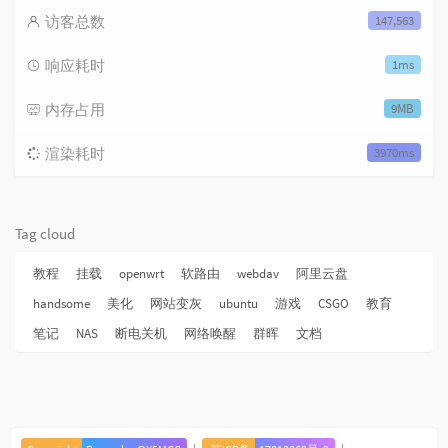
访客总数
147,563
响应耗时
1ms
内存占用
9MB
渲染耗时
3970ms
Tag cloud
教程
挂载
openwrt
软路由
webdav
阿里云盘
handsome
美化
网站变灰
ubuntu
游戏
CSGO
教育
笔记
NAS
断电关机
网络唤醒
群晖
文档