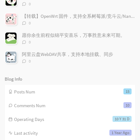
r
c
a
评
0
论
a
o
r
数：
r
m
t
【转载】OpenWrt 固件，支持全系树莓派/竞斗云/NanoPi R2S/x86 设备
t
评
m
i
0
论
i
e
c
数：
愿你余生前程似锦平安喜乐，万事胜意未来可期。
c
n
l
评
l
t
e
0
论
e
s
s
数：
阿里云盘WebDAV共享，支持本地挂载、同步
s
评
0
论
数：
Blog Info
Posts Num
15
Comments Num
10
Operating Days
10 Y 31 D
Last activity
1 Year Ago