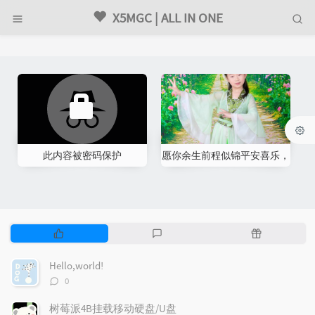
X5MGC | ALL IN ONE
此内容被密码保护
愿你余生前程似锦平安喜乐，
万事胜意未来可期。
P
L
R
o
a
a
p
t
n
Hello,world!
u
e
d
评
0
l
s
o
论
数：
a
t
m
树莓派4B挂载移动硬盘/U盘